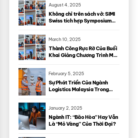
August 4, 2025
Không chỉ trên sách vở: SIMI
Swiss tích hợp Symposium
vào trong chương trình đào
tạo
March 10, 2025
Thành Công Rực Rỡ Của Buổi
Khai Giảng Chương Trình MSc
in Transportation and
Logistics 2025
February 5, 2025
Sự Phát Triển Của Ngành
Logistics Malaysia Trong
Thời Đại Mới
January 2, 2025
Ngành IT: “Bão Hòa” Hay Vẫn
Là “Mỏ Vàng” Của Thời Đại?